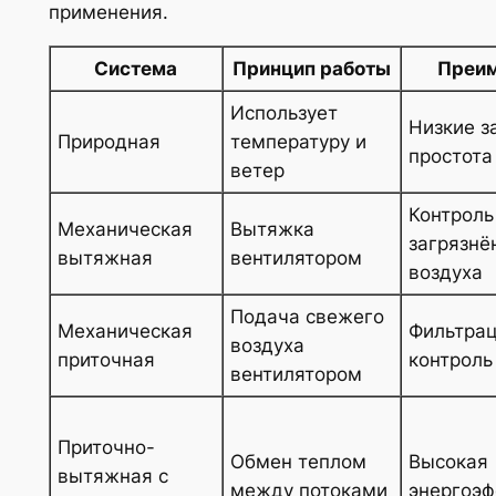
применения.
Система
Принцип работы
Преи
Использует
Низкие з
Природная
температуру и
простота
ветер
Контроль
Механическая
Вытяжка
загрязнё
вытяжная
вентилятором
воздуха
Подача свежего
Механическая
Фильтрац
воздуха
приточная
контроль
вентилятором
Приточно-
Обмен теплом
Высокая
вытяжная с
между потоками
энергоэф