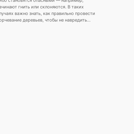
ибо становятся опасными — например,
ачинают гнить или склоняются. В таких
лучаях важно знать, как правильно провести
орчевание деревьев, чтобы не навредить…