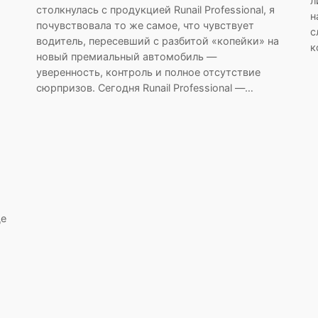
л
столкнулась с продукцией Runail Professional, я
н
почувствовала то же самое, что чувствует
с
водитель, пересевший с разбитой «копейки» на
к
новый премиальный автомобиль —
уверенность, контроль и полное отсутствие
сюрпризов. Сегодня Runail Professional —…
де