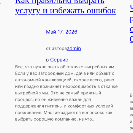
я
Как правильно выбрать
услугу и избежать ошибок
Май 17, 2026
—
admin
от автора
в
Сервис
Все, что нужно знать об откачке выгребных ям
Если у вас загородный дом, дача или объект с
автономной канализацией, скорее всего, рано
или поздно возникнет необходимость в откачке
выгребной ямы. Это не самый приятный
Е
процесс, но он жизненно важен для
н
поддержания гигиены и комфортных условий
в
проживания. Многие задаются вопросом: как
к
выбрать хорошую компанию, на что…
и
э