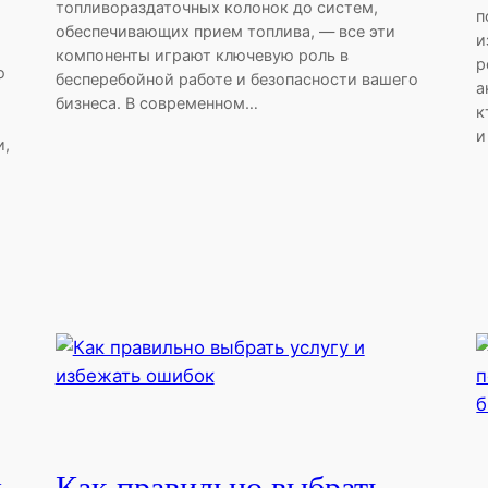
топливораздаточных колонок до систем,
п
обеспечивающих прием топлива, — все эти
и
компоненты играют ключевую роль в
р
о
бесперебойной работе и безопасности вашего
а
бизнеса. В современном…
к
и
и,