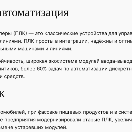
автоматизация
еры (ПЛК) — это классические устройства для упра
 линиями. ПЛК просты в интеграции, надёжны и опт
ельными машинами и линиями.
ойчивость, широкая экосистема модулей ввода-выво
аналитиков, более 60% задач по автоматизации дискре
и средств.
К
томобилей, при фасовке пищевых продуктов и в сис
е предприятия модернизировали старые ПЛК, увелич
амене устаревших модулей.