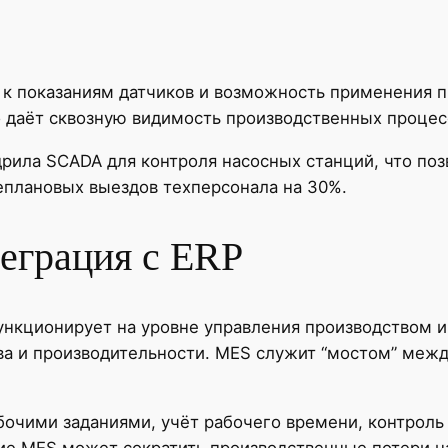
 к показаниям датчиков и возможность применения 
о даёт сквозную видимость производственных процес
рила SCADA для контроля насосных станций, что поз
еплановых выездов техперсонала на 30%.
еграция с ERP
функционирует на уровне управления производством 
ва и производительности. MES служит “мостом” меж
очими заданиями, учёт рабочего времени, контроль
ие MES может сократить производственные потери н