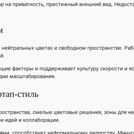
ор на приватность, престижный внешний вид. Недост
м
 нейтральных цветах и свободном пространстве. Ра
й.
щие факторы и поддерживает культуру скорости и яс
адии масштабирования.
ртап-стиль
ространства, смелые цветовые решения, зоны для 
ии идей и коллаборации.
ями, способствует неформальному лидерству. Мину