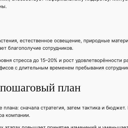
ны.
тения, естественное освещение, природные материа
ает благополучие сотрудников.
овня стресса до 15–20% и рост удовлетворённости 
офисов с длительным временем пребывания сотрудни
: пошаговый план
е плана: сначала стратегия, затем тактика и бюдже
ра компании.
их этапах повышает принятие изменений и уменьшае