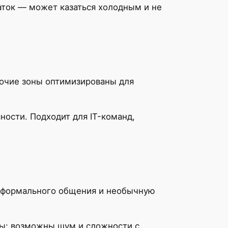
аток — может казаться холодным и не
бочие зоны оптимизированы для
ности. Подходит для IT-команд,
неформального общения и необычную
сы: возможны шум и сложности с