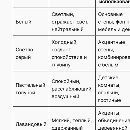
использова
Светлый,
Основные
Белый
отражает свет,
стены, фон 
нейтральный
мебель и де
Холодный,
Акцентные
Светло-
создает
стены,
серый
спокойствие и
комбиниров
глубину
с белым
Детские
Спокойный,
Пастельный
комнаты,
расслабляющий,
голубой
спальни,
воздушный
гостиные
Акценты,
Мягкий, теплый,
объединение
Лавандовый
сдержанный
деревянной