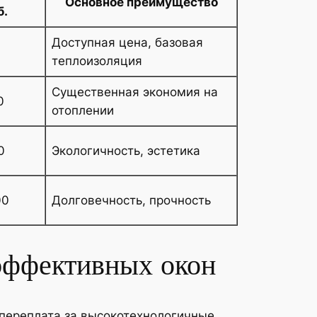
Основное преимущество
б.
Доступная цена, базовая
теплоизоляция
Существенная экономия на
0
отоплении
0
Экологичность, эстетика
00
Долговечность, прочность
эффективных окон
 переплата за высокотехнологичные