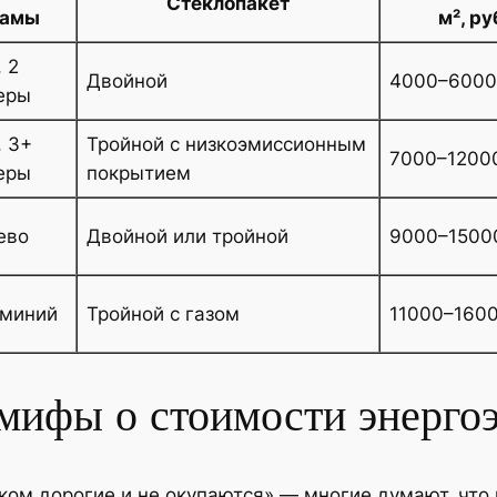
Стеклопакет
амы
м², ру
 2
Двойной
4000–6000
еры
, 3+
Тройной с низкоэмиссионным
7000–1200
еры
покрытием
ево
Двойной или тройной
9000–1500
миний
Тройной с газом
11000–160
мифы о стоимости энерго
ком дорогие и не окупаются» — многие думают, что