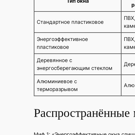
Тип окна
р
ПВХ,
Стандартное пластиковое
кам
Энергоэффективное
ПВХ
пластиковое
кам
Деревянное с
Дер
энергосберегающим стеклом
Алюминиевое с
Алю
терморазрывом
Распространённые 
Миф 1: «Энергоэффективные окна слиш