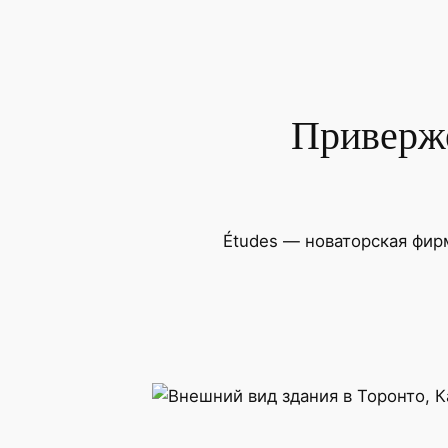
Перейти
к
содержимому
Приверже
Études — новаторская фир