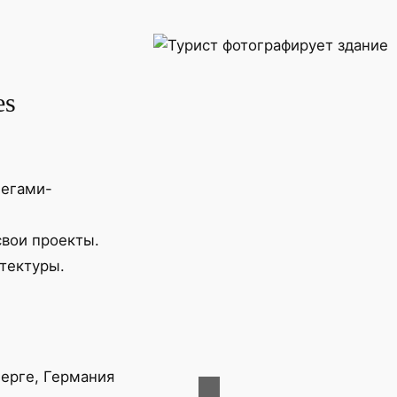
es
легами-
вои проекты.
итектуры.