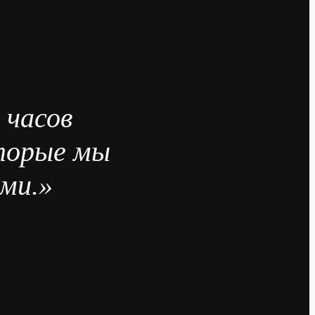
 часов
оторые мы
ми.»