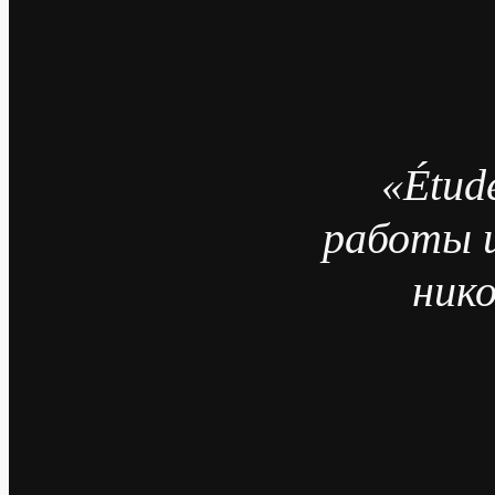
«Étud
работы и
ник