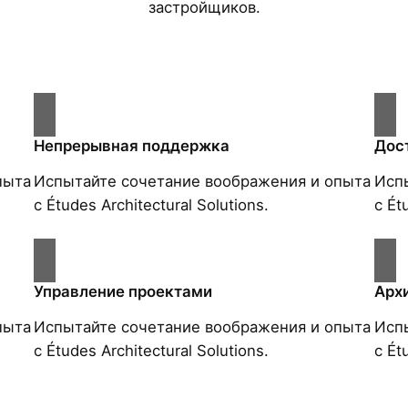
застройщиков.
Непрерывная поддержка
Дос
пыта
Испытайте сочетание воображения и опыта
Исп
с Études Architectural Solutions.
с Ét
Управление проектами
Арх
пыта
Испытайте сочетание воображения и опыта
Исп
с Études Architectural Solutions.
с Ét