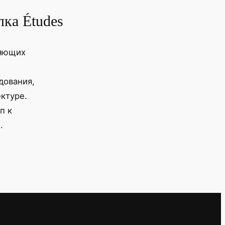
ка Études
ляющих
дования,
ктуре.
п к
.