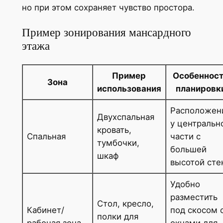
но при этом сохраняет чувство простора.
Пример зонирования мансардного
этажа
Пример
Особеннос
Зона
использования
планировк
Расположен
Двухспальная
у центральн
кровать,
Спальная
части с
тумбочки,
большей
шкаф
высотой сте
Удобно
разместить
Стол, кресло,
Кабинет/
под скосом 
полки для
рабочая зона
окнами для