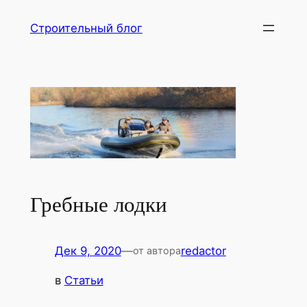
Перейти
Строительный блог
к
содержимому
Гребные лодки
Дек 9, 2020
—
redactor
от автора
в
Статьи