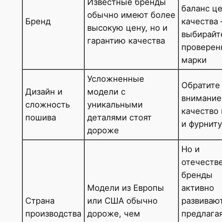
Известные бренды
баланс ц
обычно имеют более
Бренд
качества
высокую цену, но и
выбирайт
гарантию качества
проверен
марки
Усложненные
Обратите
Дизайн и
модели с
внимание
сложность
уникальными
качество
пошива
деталями стоят
и фурнит
дороже
Но и
отечеств
бренды
Модели из Европы
активно
Страна
или США обычно
развивают
производства
дороже, чем
предлага