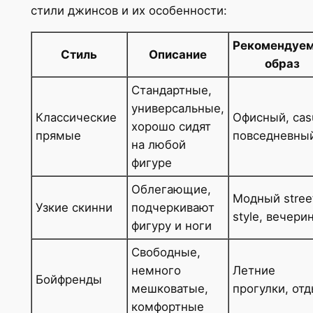
стили джинсов и их особенности:
Рекомендуе
Стиль
Описание
образ
Стандартные,
универсальные,
Классические
Офисный, casu
хорошо сидят
прямые
повседневны
на любой
фигуре
Облегающие,
Модный stree
Узкие скинни
подчеркивают
style, вечери
фигуру и ноги
Свободные,
немного
Летние
Бойфренды
мешковатые,
прогулки, от
комфортные