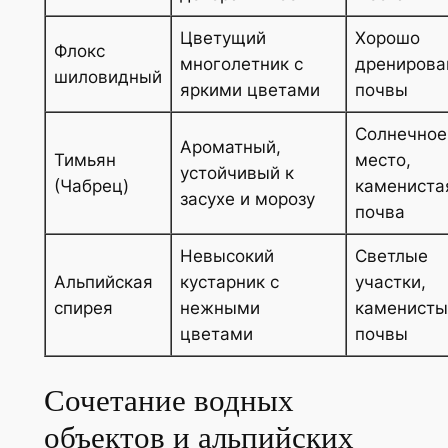
Цветущий
Хорошо
Флокс
многолетник с
дренирова
шиловидный
яркими цветами
почвы
Солнечное
Ароматный,
Тимьян
место,
устойчивый к
(Чабрец)
камениста
засухе и морозу
почва
Невысокий
Светлые
Альпийская
кустарник с
участки,
спирея
нежными
каменисты
цветами
почвы
Сочетание водных
объектов и альпийских