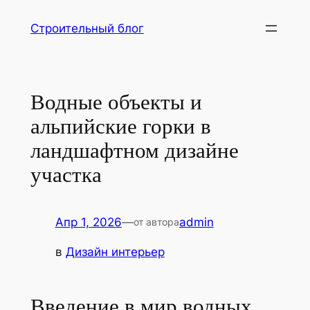
Перейти
Строительный блог
к
содержимому
Водные объекты и
альпийские горки в
ландшафтном дизайне
участка
Апр 1, 2026
—
admin
от автора
в
Дизайн интерьер
Введение в мир водных