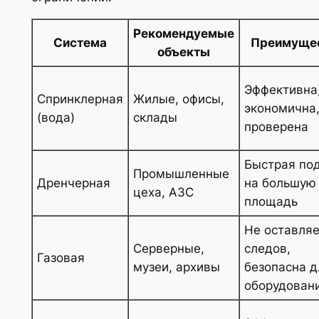
Рекомендуемые
Система
Преимуще
объекты
Эффективна
Спринклерная
Жилые, офисы,
экономична
(вода)
склады
проверена
Быстрая по
Промышленные
Дренчерная
на большую
цеха, АЗС
площадь
Не оставля
Серверные,
следов,
Газовая
музеи, архивы
безопасна д
оборудован