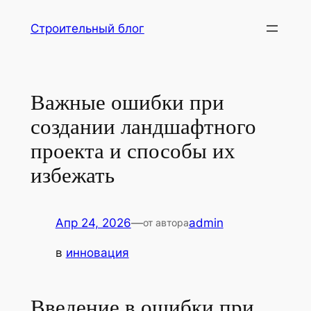
Перейти
Строительный блог
к
содержимому
Важные ошибки при
создании ландшафтного
проекта и способы их
избежать
Апр 24, 2026
—
admin
от автора
в
инновация
Введение в ошибки при