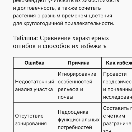
рекомендуют учитывать их зимостойкость
и долговечность, а также сочетать
растения с разным временем цветения
для круглогодичной привлекательности.
Таблица: Сравнение характерных
ошибок и способов их избежать
Ошибка
Причина
Как избе
Игнорирование
Провести
Недостаточный
особенностей
геодезичес
анализ участка
рельефа и
и почвенн
почвы
исследова
Составить 
Недооценка
Отсутствие
с четким
функциональных
зонирования
разгранич
потребностей
зон