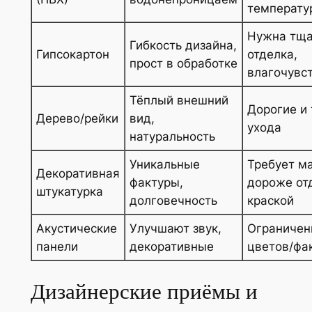
температу
Нужна тща
Гибкость дизайна,
Гипсокартон
отделка,
прост в обработке
влагочувс
Тёплый внешний
Дорогие и
Дерево/рейки
вид,
ухода
натуральность
Уникальные
Требует ма
Декоративная
фактуры,
дороже от
штукатурка
долговечность
краской
Акустические
Улучшают звук,
Ограничен
панели
декоративные
цветов/фа
Дизайнерские приёмы и