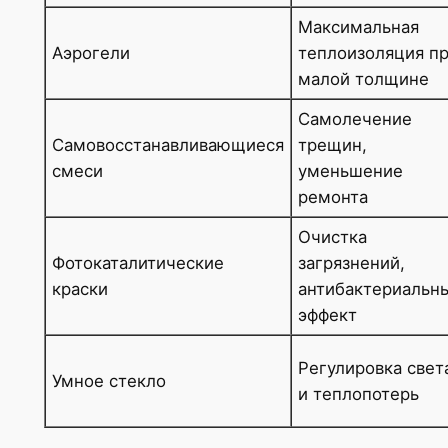
Максимальная
Аэрогели
теплоизоляция п
малой толщине
Самолечение
Самовосстанавливающиеся
трещин,
смеси
уменьшение
ремонта
Очистка
Фотокаталитические
загрязнений,
краски
антибактериальн
эффект
Регулировка свет
Умное стекло
и теплопотерь