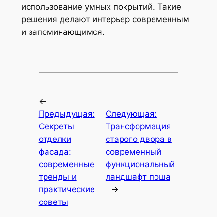
использование умных покрытий. Такие
решения делают интерьер современным
и запоминающимся.
←
Предыдущая:
Следующая:
Секреты
Трансформация
отделки
старого двора в
фасада:
современный
современные
функциональный
тренды и
ландшафт поша
практические
→
советы