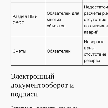
Недостато
Обязателен для
расчеты ри
Раздел ПБ и
многих
отсутствие
ОВОС
объектов
по ликвида
аварий
Неверные
цены,
Сметы
Обязателен
отсутствие
резерва
Электронный
документооборот и
подписи
Современные проекты все чаще