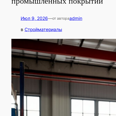
промышленных покрытий
Июл 9, 2026
—
admin
от автора
в
Стройматериалы