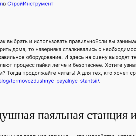
in
в
СтройИнструмент
Если вы занима
ить дома, то наверняка сталкивались с необходимос
 правильное оборудование. И здесь на сцену выходят
ют процесс пайки легче и безопаснее. Хотите узнат
 Тогда продолжайте читать! А для тех, кто хочет с
talog/termovozdushnye-payalnye-stantsii/
.
душная паяльная станция 