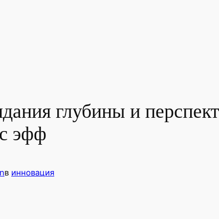
дания глубины и перспек
 с эфф
n
в
инновация