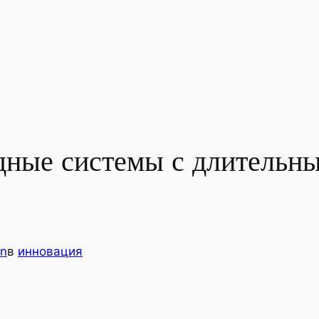
ные системы с длительн
n
в
инновация