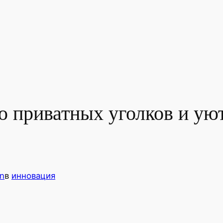
ю приватных уголков и у
n
в
инновация