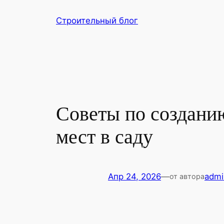
Перейти
Строительный блог
к
содержимому
Советы по создани
мест в саду
Апр 24, 2026
—
admi
от автора