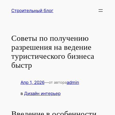
Перейти
Строительный блог
к
содержимому
Советы по получению
разрешения на ведение
туристического бизнеса
быстр
Апр 1, 2026
—
admin
от автора
в
Дизайн интерьер
Введение в особенности