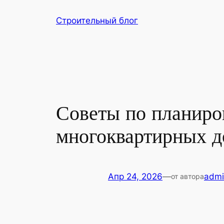
Перейти
Строительный блог
к
содержимому
Советы по планиров
многоквартирных 
Апр 24, 2026
—
admi
от автора