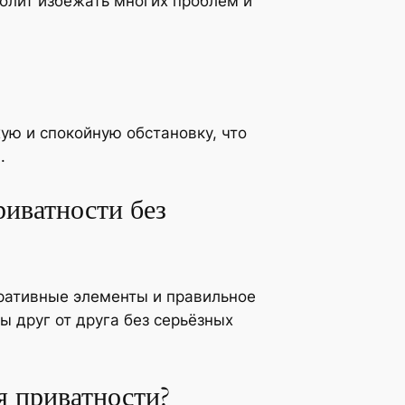
олит избежать многих проблем и
ую и спокойную обстановку, что
.
иватности без
оративные элементы и правильное
ы друг от друга без серьёзных
я приватности?