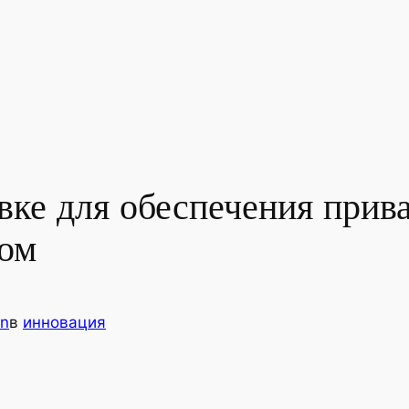
ке для обеспечения прива
дом
n
в
инновация