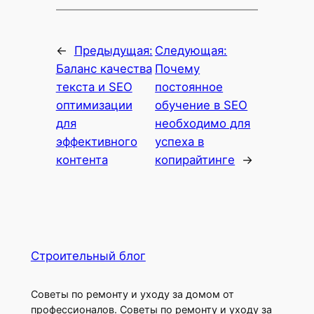
←
Предыдущая:
Следующая:
Баланс качества
Почему
текста и SEO
постоянное
оптимизации
обучение в SEO
для
необходимо для
эффективного
успеха в
контента
копирайтинге
→
Строительный блог
Советы по ремонту и уходу за домом от
профессионалов. Советы по ремонту и уходу за