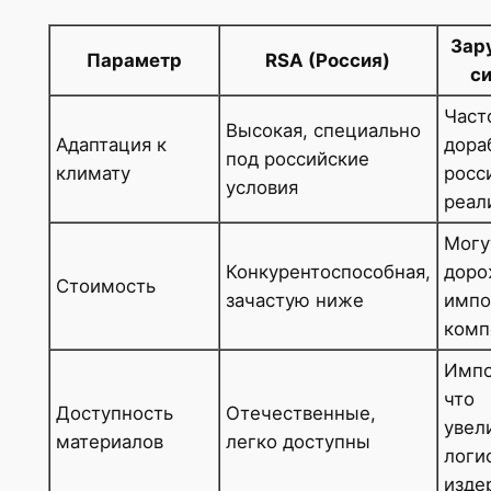
Зар
Параметр
RSA (Россия)
с
Част
Высокая, специально
Адаптация к
дора
под российские
климату
росс
условия
реал
Могу
Конкурентоспособная,
доро
Стоимость
зачастую ниже
импо
комп
Импо
что
Доступность
Отечественные,
увел
материалов
легко доступны
логи
изде