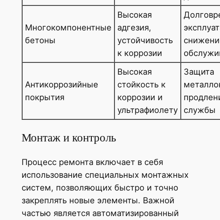
Высокая
Долговр
Многокомпонентные
адгезия,
эксплуат
бетоны
устойчивость
снижение
к коррозии
обслужи
Высокая
Защита
Антикоррозийные
стойкость к
металло
покрытия
коррозии и
продлен
ультрафиолету
службы
Монтаж и контроль
Процесс ремонта включает в себя
использование специальных монтажных
систем, позволяющих быстро и точно
закреплять новые элементы. Важной
частью является автоматизированный