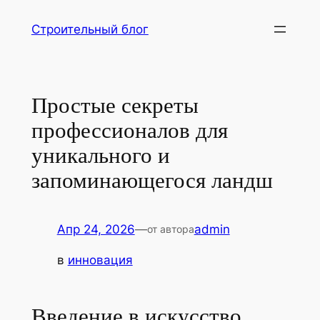
Перейти
Строительный блог
к
содержимому
Простые секреты
профессионалов для
уникального и
запоминающегося ландш
Апр 24, 2026
—
admin
от автора
в
инновация
Введение в искусство