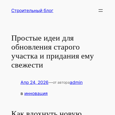
Перейти
Строительный блог
к
содержимому
Простые идеи для
обновления старого
участка и придания ему
свежести
Апр 24, 2026
—
admin
от автора
в
инновация
Как вдохнуть новую