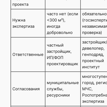
проекта
часто нет (если
обязательно
Нужна
<300 м²),
(госэксперти
экспертиза
иногда
независима
добровольно
проверка)
застройщик
частный
девелопер,
застройщик,
Ответственные
генподряд,
ИП/ФОП
проектный
проектировщик
институт
многоступе
муниципальные
город, регио
Согласования
службы,
МЧС,
ресурсники
Роспотребна
экспертиза