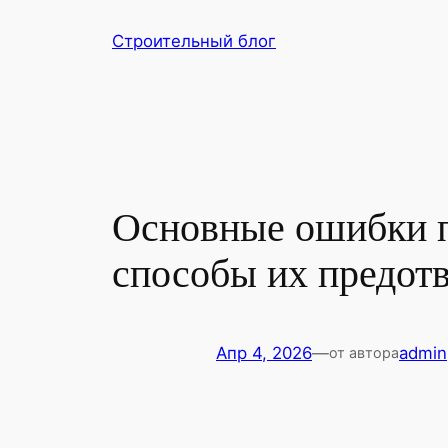
Перейти
Строительный блог
к
содержимому
Основные ошибки п
способы их предот
Апр 4, 2026
—
admin
от автора