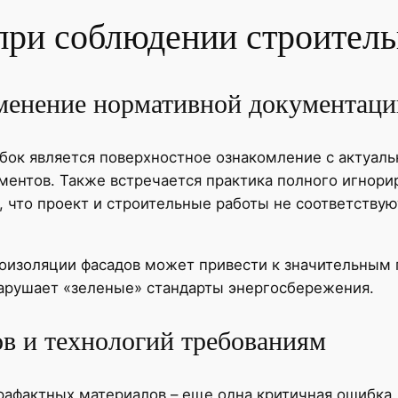
ри соблюдении строител
менение нормативной документаци
бок является поверхностное ознакомление с актуа
ментов. Также встречается практика полного игнори
, что проект и строительные работы не соответству
изоляции фасадов может привести к значительным п
 нарушает «зеленые» стандарты энергосбережения.
ов и технологий требованиям
рафактных материалов – еще одна критичная ошибка