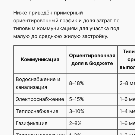
Ниже приведён примерный
ориентировочный график и доля затрат по
типовым коммуникациям для участка под
малую до среднюю жилую застройку.
Тип
Ориентировочная
Коммуникация
ср
доля в бюджете
выпо
Водоснабжение и
8–18%
2–8 м
канализация
Электроснабжение
5–15%
1–6 м
Теплоснабжение
3–10%
1–4 м
Газификация
2–8%
1–6 м