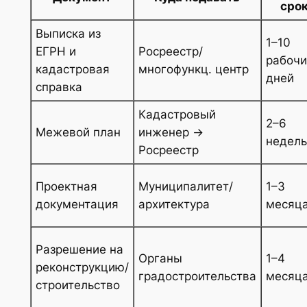
сро
Выписка из
1–10
ЕГРН и
Росреестр/
рабочи
кадастровая
многофункц. центр
дней
справка
Кадастровый
2–6
Межевой план
инженер →
недель
Росреестр
Проектная
Муниципалитет/
1–3
документация
архитектура
месяц
Разрешение на
Органы
1–4
реконструкцию/
градостроительства
месяц
строительство