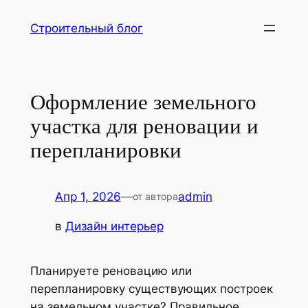
Перейти
Строительный блог
к
содержимому
Оформление земельного
участка для реновации и
перепланировки
Апр 1, 2026
—
admin
от автора
в
Дизайн интерьер
Планируете реновацию или
перепланировку существующих построек
на земельном участке? Правильное