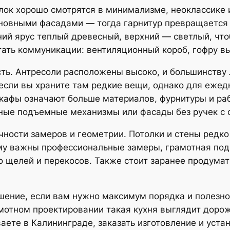
олок хорошо смотрятся в минимализме, неоклассике
новными фасадами — тогда гарнитур превращается в
ний ярус теплый древесный, верхний — светлый, что
ать коммуникации: вентиляционный короб, гофру вы
сть. Антресоли расположены высоко, и большинству
 если вы храните там редкие вещи, однако для ежед
кафы означают больше материалов, фурнитуры и раб
ные подъемные механизмы или фасады без ручек с с
чности замеров и геометрии. Потолки и стены редк
ому важны профессиональные замеры, грамотная под
 щелей и перекосов. Также стоит заранее продумат
ение, если вам нужно максимум порядка и полезног
мотном проектировании такая кухня выглядит дорож
аете в Калининграде, заказать изготовление и устан