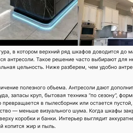
тура, в котором верхний ряд шкафов доводится до 
ся антресоли. Такое решение часто выбирают для н
альная цельность. Ниже разберем, чем удобно антр
личение полезного объема. Антресоли дают дополни
да, запасы круп, бытовая техника “по сезону”, форм
о превращается в пылесборник или остается пустой,
ство — меньше визуального шума. Когда шкафы зак
ерху коробки и банки. Интерьер выглядит аккуратне
й копится жир и пыль.