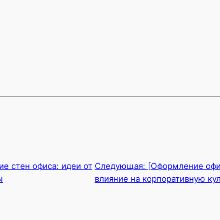
е стен офиса: идеи от
Следующая:
[Оформление офи
ы
влияние на корпоративную кул