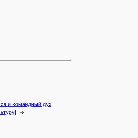
са и командный дух
ьтуру]
→