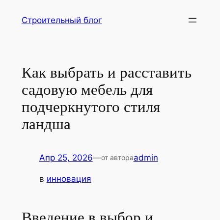
Перейти
Строительный блог
к
содержимому
Как выбрать и расставить
садовую мебель для
подчеркнутого стиля
ландша
Апр 25, 2026
—
admin
от автора
в
инновация
Введение в выбор и