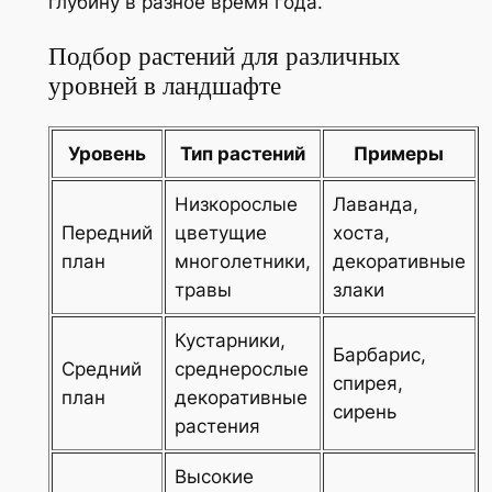
глубину в разное время года.
Подбор растений для различных
уровней в ландшафте
Уровень
Тип растений
Примеры
Низкорослые
Лаванда,
Передний
цветущие
хоста,
план
многолетники,
декоративные
травы
злаки
Кустарники,
Барбарис,
Средний
среднерослые
спирея,
план
декоративные
сирень
растения
Высокие