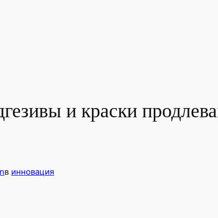
дгезивы и краски продлев
n
в
инновация