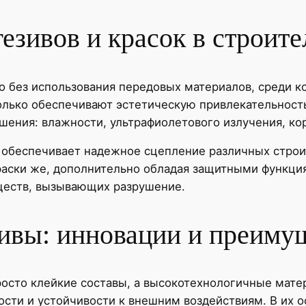
гезивов и красок в строит
 без использования передовых материалов, среди к
только обеспечивают эстетическую привлекательность
ушения: влажности, ультрафиолетового излучения, к
 обеспечивает надежное сцепление различных строи
раски же, дополнительно обладая защитными функци
ществ, вызывающих разрушение.
ивы: инновации и преиму
росто клейкие составы, а высокотехнологичные мат
ости и устойчивости к внешним воздействиям. В их 