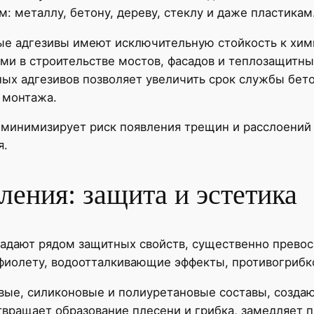
: металлу, бетону, дереву, стеклу и даже пластикам
ые адгезивы имеют исключительную стойкость к хи
ми в строительстве мостов, фасадов и теплозащитны
ых адгезивов позволяет увеличить срок службы бет
 монтажа.
минимизирует риск появления трещин и расслоений 
я.
ления: защита и эстетика
адают рядом защитных свойств, существенно превос
афиолету, водоотталкивающие эффекты, противогриб
овые, силиконовые и полиуретановые составы, созд
вращает образование плесени и грибка, замедляет п