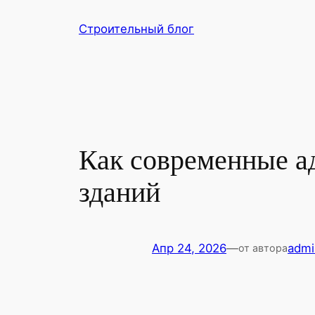
Перейти
Строительный блог
к
содержимому
Как современные а
зданий
Апр 24, 2026
—
admi
от автора