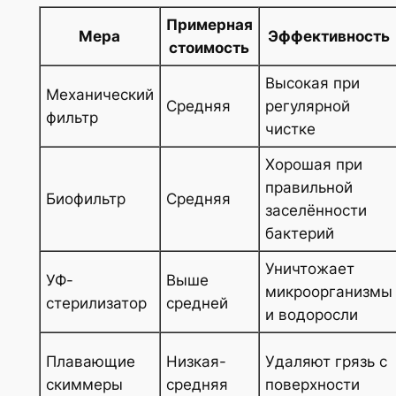
Примерная
Мера
Эффективность
стоимость
Высокая при
Механический
Средняя
регулярной
фильтр
чистке
Хорошая при
правильной
Биофильтр
Средняя
заселённости
бактерий
Уничтожает
УФ-
Выше
микроорганизмы
стерилизатор
средней
и водоросли
Плавающие
Низкая-
Удаляют грязь с
скиммеры
средняя
поверхности