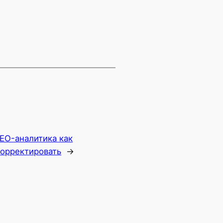
EO-аналитика как
корректировать
→