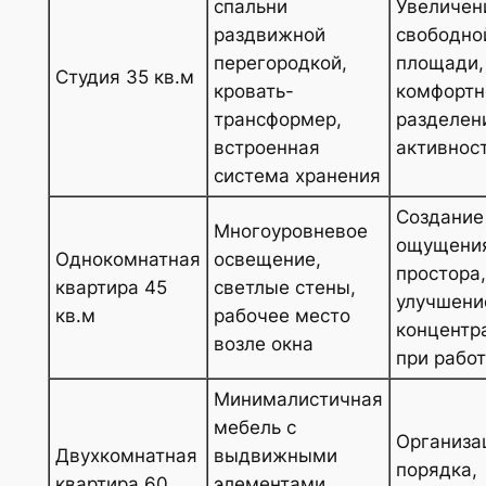
спальни
Увеличен
раздвижной
свободно
перегородкой,
площади,
Студия 35 кв.м
кровать-
комфортн
трансформер,
разделен
встроенная
активнос
система хранения
Создание
Многоуровневое
ощущени
Однокомнатная
освещение,
простора,
квартира 45
светлые стены,
улучшени
кв.м
рабочее место
концентр
возле окна
при рабо
Минималистичная
мебель с
Организа
Двухкомнатная
выдвижными
порядка,
квартира 60
элементами,