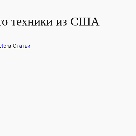
ото техники из США
ctor
в
Статьи