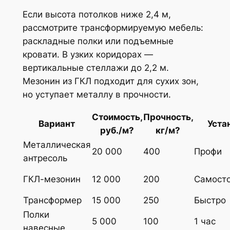
Если высота потолков ниже 2,4 м,
рассмотрите трансформируемую мебель:
раскладные полки или подъемные
кровати. В узких коридорах —
вертикальные стеллажи до 2,2 м.
Мезонин из ГКЛ подходит для сухих зон,
но уступает металлу в прочности.
Стоимость,
Прочность,
Вариант
Уста
руб./м?
кг/м?
Металлическая
20 000
400
Профи
антресоль
ГКЛ-мезонин
12 000
200
Самосто
Трансформер
15 000
250
Быстро
Полки
5 000
100
1 час
навесные