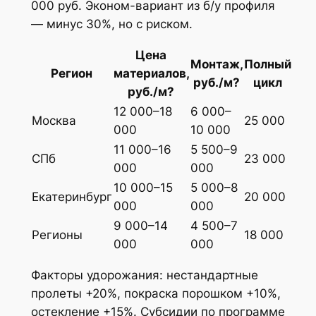
000 руб. Эконом-вариант из б/у профиля
— минус 30%, но с риском.
Цена
Монтаж,
Полный
Регион
материалов,
руб./м?
цикл
руб./м?
12 000–18
6 000–
Москва
25 000
000
10 000
11 000–16
5 500–9
СПб
23 000
000
000
10 000–15
5 000–8
Екатеринбург
20 000
000
000
9 000–14
4 500–7
Регионы
18 000
000
000
Факторы удорожания: нестандартные
пролеты +20%, покраска порошком +10%,
остекление +15%. Субсидии по программе