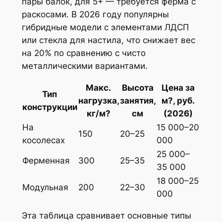
пары балок, для 5+ — требуется ферма с
раскосами. В 2026 году популярны
гибридные модели с элементами ЛДСП
или стекла для настила, что снижает вес
на 20% по сравнению с чисто
металлическими вариантами.
Макс.
Высота
Цена за
Тип
нагрузка,
занятия,
м?, руб.
конструкции
кг/м?
см
(2026)
На
15 000–20
150
20–25
косолесах
000
25 000–
Ферменная
300
25–35
35 000
18 000–25
Модульная
200
22–30
000
Эта таблица сравнивает основные типы