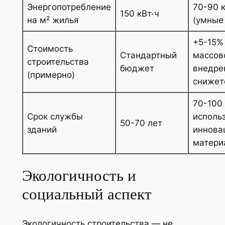
Энергопотребление
70-90 к
150 кВт·ч
на м² жилья
(умные
+5-15%
Стоимость
Стандартный
массов
строительства
бюджет
внедре
(примерно)
снижет
70-100 
Срок службы
исполь
50-70 лет
зданий
иннова
матери
Экологичность и
социальный аспект
Экологичность строительства — не